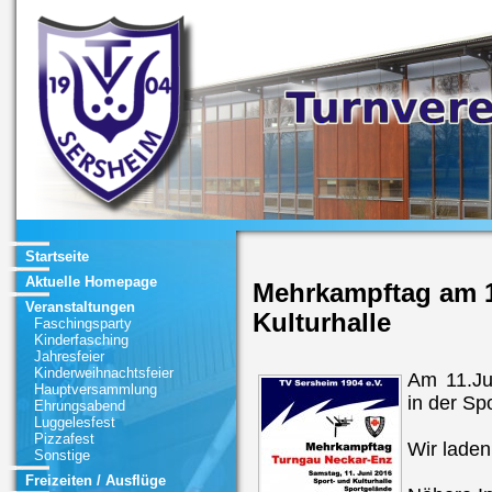
Startseite
Aktuelle Homepage
Mehrkampftag am 11
Veranstaltungen
Kulturhalle
Faschingsparty
Kinderfasching
Jahresfeier
Kinderweihnachtsfeier
Am 11.Ju
Hauptversammlung
in der Spo
Ehrungsabend
Luggelesfest
Pizzafest
Wir laden
Sonstige
Freizeiten / Ausflüge